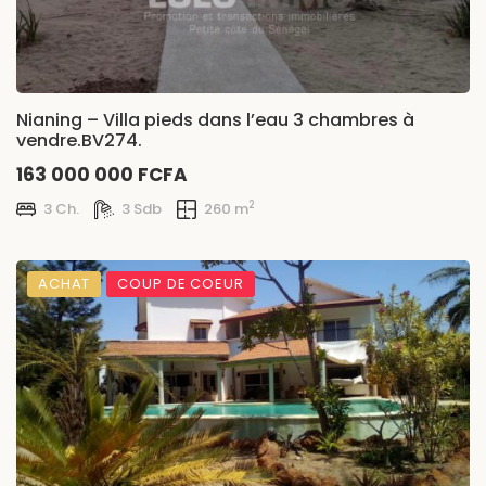
Nianing – Villa pieds dans l’eau 3 chambres à
vendre.BV274.
163 000 000 FCFA
2
3 Ch.
3 Sdb
260 m
ACHAT
COUP DE COEUR