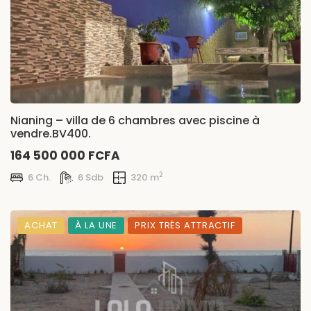
Nianing – villa de 6 chambres avec piscine à
vendre.BV400.
164 500 000 FCFA
2
6 Ch.
6 Sdb
320 m
ACHAT
À LA UNE
PRIX TRÈS ATTRACTIF