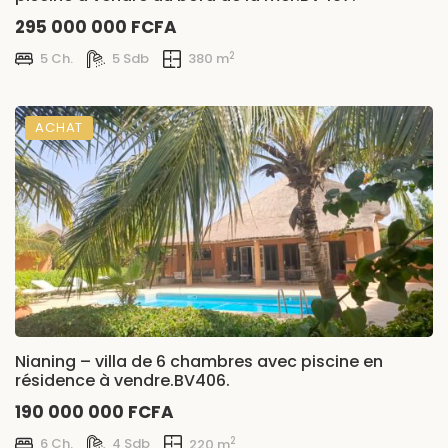
295 000 000 FCFA
2
5 Ch.
5 Sdb
380 m
ACHAT
Nianing – villa de 6 chambres avec piscine en
résidence à vendre.BV406.
190 000 000 FCFA
2
6 Ch.
4 Sdb
220 m