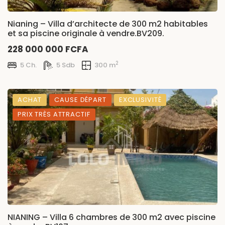
Nianing – Villa d’architecte de 300 m2 habitables
et sa piscine originale à vendre.BV209.
228 000 000 FCFA
2
5 Ch.
5 Sdb
300 m
ACHAT
CAUSE DÉPART
EXCLUSIVITÉ
PRIX TRÈS ATTRACTIF
NIANING – Villa 6 chambres de 300 m2 avec piscine