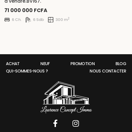
à vendre.BV167.
71 000 000 FCFA
2
6 Ch.
6 Sdb
300 m
ACHAT
NEUF
PROMOTION
BLOG
QUI-SOMMES-NOUS ?
NOUS CONTACTER