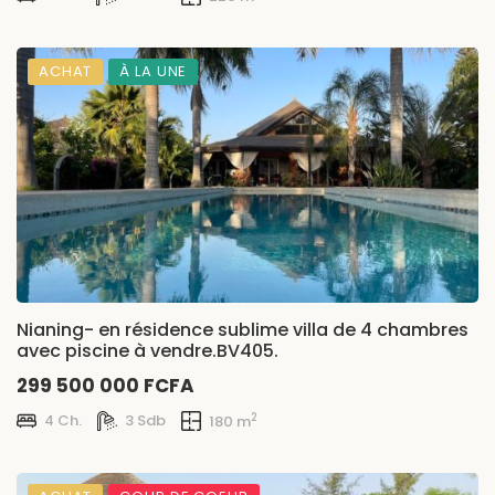
ACHAT
À LA UNE
Nianing- en résidence sublime villa de 4 chambres
avec piscine à vendre.BV405.
299 500 000 FCFA
2
4 Ch.
3 Sdb
180 m