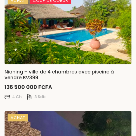
ACHAT
COUP DE COEUR
Nianing – villa de 4 chambres avec piscine à
vendre.BV399.
136 500 000 FCFA
4 Ch.
3 Sdb
ACHAT