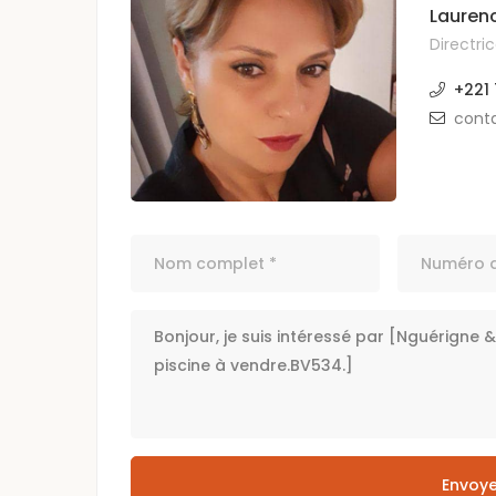
Lauren
Directri
+221
cont
Envoye