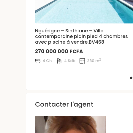
Nguérigne – Sinthiane – Villa
contemporaine plain pied 4 chambres
avec piscine à vendre.BV468
270 000 000 FCFA
2
4 Ch.
4 Sdb
280 m
Contacter l'agent