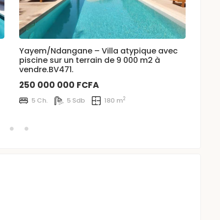
Yayem/Ndangane – Villa atypique avec
Ngué
piscine sur un terrain de 9 000 m2 à
mezz
vendre.BV471.
143 
250 000 000 FCFA
3 
2
5 Ch.
5 Sdb
180 m