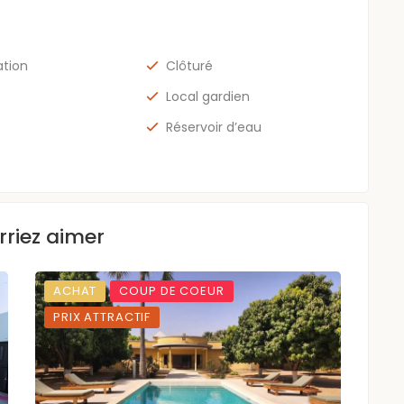
ation
Clôturé
Local gardien
Réservoir d’eau
rriez aimer
ACHAT
COUP DE COEUR
AC
PRIX ATTRACTIF