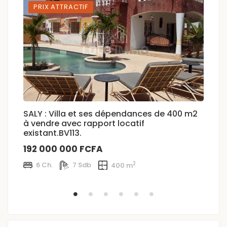
PRIX ATTRACTIF
SALY : Villa et ses dépendances de 400 m2
S
à vendre avec rapport locatif
v
existant.BV113.
9
192 000 000 FCFA
2
6 Ch.
7 Sdb
400 m