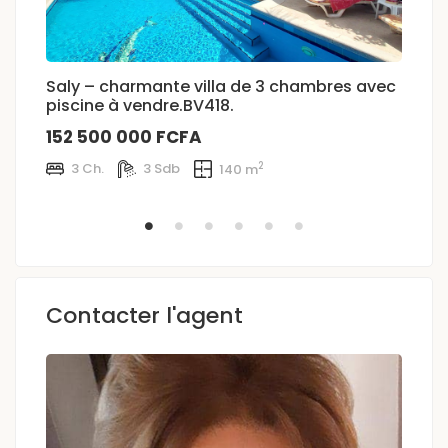
Saly – charmante villa de 3 chambres avec
N
piscine à vendre.BV418.
l
152 500 000 FCFA
3
2
3 Ch.
3 Sdb
140 m
Contacter l'agent