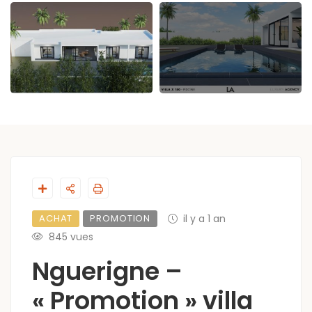
ACHAT
PROMOTION
il y a 1 an
845 vues
Nguerigne –
« Promotion » villa