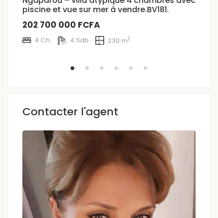
Ngaparou – villa atypique 4 chambres avec
N
piscine et vue sur mer à vendre.BV181.
3
202 700 000 FCFA
2
2
4 Ch.
4 Sdb
230 m
Contacter l'agent