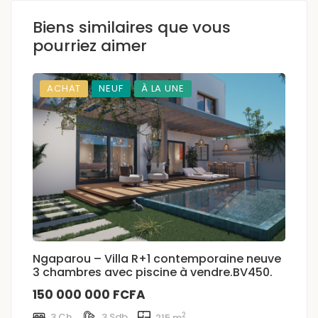
Biens similaires que vous
pourriez aimer
ACHAT
NEUF
À LA UNE
Ngaparou – Villa R+1 contemporaine neuve
S
3 chambres avec piscine à vendre.BV450.
n
150 000 000 FCFA
1
2
3 Ch.
3 Sdb
215 m